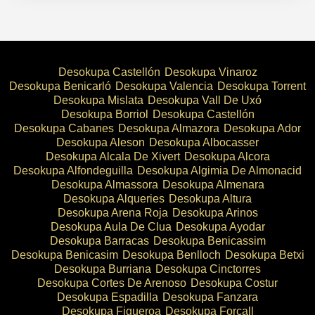
Desokupa Castellón
Desokupa Vinaroz
Desokupa Benicarló
Desokupa Valencia
Desokupa Torrent
Desokupa Mislata
Desokupa Vall De Uxó
Desokupa Borriol
Desokupa Castellón
Desokupa Cabanes
Desokupa Almazora
Desokupa Ador
Desokupa Aleson
Desokupa Albocasser
Desokupa Alcala De Xivert
Desokupa Alcora
Desokupa Alfondeguilla
Desokupa Algimia De Almonacid
Desokupa Almassora
Desokupa Almenara
Desokupa Alqueries
Desokupa Altura
Desokupa Arena Roja
Desokupa Arinos
Desokupa Aula De Clua
Desokupa Ayodar
Desokupa Barracas
Desokupa Benicassim
Desokupa Benicasim
Desokupa Benlloch
Desokupa Betxi
Desokupa Burriana
Desokupa Cinctorres
Desokupa Cortes De Arenoso
Desokupa Costur
Desokupa Espadilla
Desokupa Fanzara
Desokupa Figueroa
Desokupa Forcall