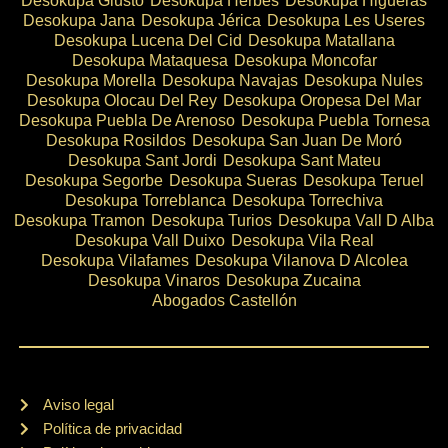
Desokupa Giusto
Desokupa Herbes
Desokupa Higueras
Desokupa Jana
Desokupa Jérica
Desokupa Les Useres
Desokupa Lucena Del Cid
Desokupa Matallana
Desokupa Mataquesa
Desokupa Moncofar
Desokupa Morella
Desokupa Navajas
Desokupa Nules
Desokupa Olocau Del Rey
Desokupa Oropesa Del Mar
Desokupa Puebla De Arenoso
Desokupa Puebla Tornesa
Desokupa Rosildos
Desokupa San Juan De Moró
Desokupa Sant Jordi
Desokupa Sant Mateu
Desokupa Segorbe
Desokupa Sueras
Desokupa Teruel
Desokupa Torreblanca
Desokupa Torrechiva
Desokupa Tramon
Desokupa Turios
Desokupa Vall D Alba
Desokupa Vall Duixo
Desokupa Vila Real
Desokupa Vilafames
Desokupa Vilanova D Alcolea
Desokupa Vinaros
Desokupa Zucaina
Abogados Castellón
Aviso legal
Política de privacidad