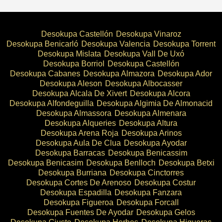
Desokupa Castellón
Desokupa Vinaroz
Desokupa Benicarló
Desokupa Valencia
Desokupa Torrent
Desokupa Mislata
Desokupa Vall De Uxó
Desokupa Borriol
Desokupa Castellón
Desokupa Cabanes
Desokupa Almazora
Desokupa Ador
Desokupa Aleson
Desokupa Albocasser
Desokupa Alcala De Xivert
Desokupa Alcora
Desokupa Alfondeguilla
Desokupa Algimia De Almonacid
Desokupa Almassora
Desokupa Almenara
Desokupa Alqueries
Desokupa Altura
Desokupa Arena Roja
Desokupa Arinos
Desokupa Aula De Clua
Desokupa Ayodar
Desokupa Barracas
Desokupa Benicassim
Desokupa Benicasim
Desokupa Benlloch
Desokupa Betxi
Desokupa Burriana
Desokupa Cinctorres
Desokupa Cortes De Arenoso
Desokupa Costur
Desokupa Espadilla
Desokupa Fanzara
Desokupa Figueroa
Desokupa Forcall
Desokupa Fuentes De Ayodar
Desokupa Gelos