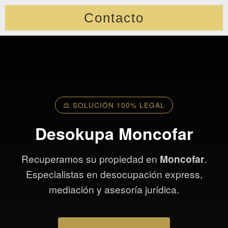
Contacto
Saltar
al
contenido
⚖️ SOLUCIÓN 100% LEGAL
Desokupa Moncofar
Recuperamos su propiedad en
Moncofar
.
Especialistas en desocupación express,
mediación y asesoría jurídica.