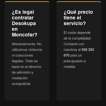
¿Es legal
¿Qué precio
contratar
tiene el
Desokupa
servicio?
en
El coste depende
Moncofar?
de la complejidad.
Absolutamente. No
Contacte con
utilizamos violencia
nosotros al
936 293
ni coacciones
670
para un
ilegales. Todo se
presupuesto a
basa en el derecho
medida.
de admisión y
mediación
extrajudicial.