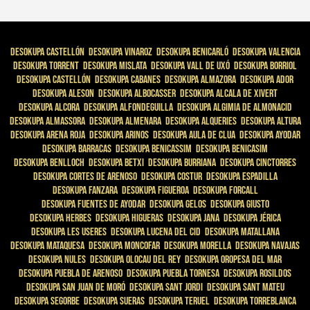
Desokupa Castellón
Desokupa Vinaroz
Desokupa Benicarló
Desokupa Valencia
Desokupa Torrent
Desokupa Mislata
Desokupa Vall De Uxó
Desokupa Borriol
Desokupa Castellón
Desokupa Cabanes
Desokupa Almazora
Desokupa Ador
Desokupa Aleson
Desokupa Albocasser
Desokupa Alcala De Xivert
Desokupa Alcora
Desokupa Alfondeguilla
Desokupa Algimia De Almonacid
Desokupa Almassora
Desokupa Almenara
Desokupa Alqueries
Desokupa Altura
Desokupa Arena Roja
Desokupa Arinos
Desokupa Aula De Clua
Desokupa Ayodar
Desokupa Barracas
Desokupa Benicassim
Desokupa Benicasim
Desokupa Benlloch
Desokupa Betxi
Desokupa Burriana
Desokupa Cinctorres
Desokupa Cortes De Arenoso
Desokupa Costur
Desokupa Espadilla
Desokupa Fanzara
Desokupa Figueroa
Desokupa Forcall
Desokupa Fuentes De Ayodar
Desokupa Gelos
Desokupa Giusto
Desokupa Herbes
Desokupa Higueras
Desokupa Jana
Desokupa Jérica
Desokupa Les Useres
Desokupa Lucena Del Cid
Desokupa Matallana
Desokupa Mataquesa
Desokupa Moncofar
Desokupa Morella
Desokupa Navajas
Desokupa Nules
Desokupa Olocau Del Rey
Desokupa Oropesa Del Mar
Desokupa Puebla De Arenoso
Desokupa Puebla Tornesa
Desokupa Rosildos
Desokupa San Juan De Moró
Desokupa Sant Jordi
Desokupa Sant Mateu
Desokupa Segorbe
Desokupa Sueras
Desokupa Teruel
Desokupa Torreblanca